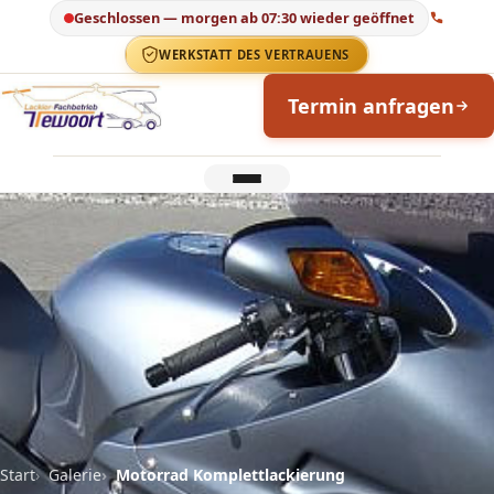
Geschlossen — morgen ab 07:30 wieder geöffnet
+49 (0) 28
WERKSTATT DES VERTRAUENS
Termin anfragen
Menü
Start
Galerie
Motorrad Komplettlackierung