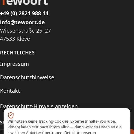
T
ewoort
+49 (0) 2821 988 14
info@tewoort.de
Wiesenstraße 25–27
47533 Kleve
RECHTLICHES
Impressum
Datenschutzhinweise
Kontakt
Datenschutz-Hinweis anzeigen
Wir nutzen keine Tracking-Cookies. Externe Inhalte (YouTube,
SUCHE
Vimeo) laden erst nach Ihrem Klick — dann werden Daten an die
jeweiligen Anbieter übertragen. Details in unseren
Suchen nach: