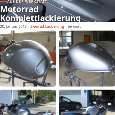
AUS DER WERKSTATT
Motorrad
Komplettlackierung
20. Januar 2013
·
Zweirad Lackierung
·
tewoort