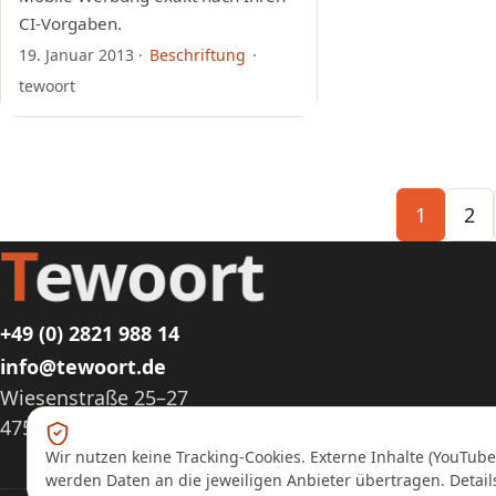
CI-Vorgaben.
19. Januar 2013
·
Beschriftung
·
tewoort
1
2
T
ewoort
+49 (0) 2821 988 14
info@tewoort.de
Wiesenstraße 25–27
47533 Kleve
Wir nutzen keine Tracking-Cookies. Externe Inhalte (YouTub
werden Daten an die jeweiligen Anbieter übertragen. Detai