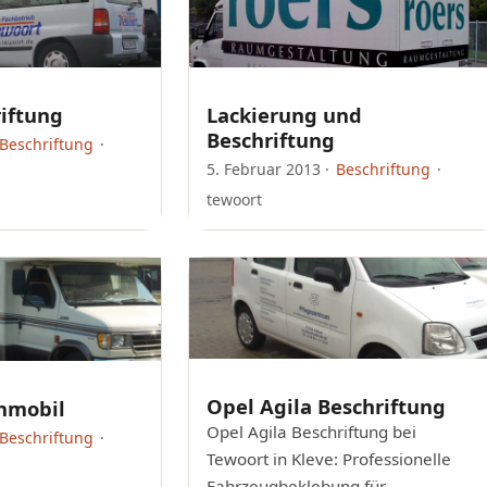
iftung
Lackierung und
Beschriftung
Beschriftung
·
5. Februar 2013
·
Beschriftung
·
tewoort
Opel Agila Beschriftung
nmobil
Opel Agila Beschriftung bei
Beschriftung
·
Tewoort in Kleve: Professionelle
Fahrzeugbeklebung für